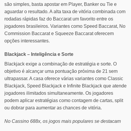
são simples, basta apostar em Player, Banker ou Tie e
aguardar o resultado. A alta taxa de vitória combinada com
rodadas rápidas faz do Baccarat um favorito entre os
jogadores brasileiros. Variantes como Speed Baccarat, No
Commission Baccarat e Squeeze Baccarat oferecem
opções interessantes.
Blackjack – Inteligência e Sorte
Blackjack exige a combinação de estratégia e sorte. O
objetivo é alcançar uma pontuação próxima de 21 sem
ultrapassar. A casa oferece várias variantes como Classic
Blackjack, Speed Blackjack e Infinite Blackjack que atende
jogadores ilimitados simultaneamente. Os jogadores
podem aplicar estratégias como contagem de cartas, split
ou dobrar para aumentar as chances de vitória.
No Cassino 688x, os jogos mais populares se destacam