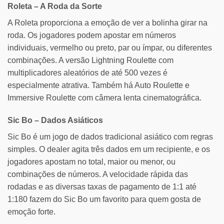
Roleta – A Roda da Sorte
A Roleta proporciona a emoção de ver a bolinha girar na
roda. Os jogadores podem apostar em números
individuais, vermelho ou preto, par ou ímpar, ou diferentes
combinações. A versão Lightning Roulette com
multiplicadores aleatórios de até 500 vezes é
especialmente atrativa. Também há Auto Roulette e
Immersive Roulette com câmera lenta cinematográfica.
Sic Bo – Dados Asiáticos
Sic Bo é um jogo de dados tradicional asiático com regras
simples. O dealer agita três dados em um recipiente, e os
jogadores apostam no total, maior ou menor, ou
combinações de números. A velocidade rápida das
rodadas e as diversas taxas de pagamento de 1:1 até
1:180 fazem do Sic Bo um favorito para quem gosta de
emoção forte.